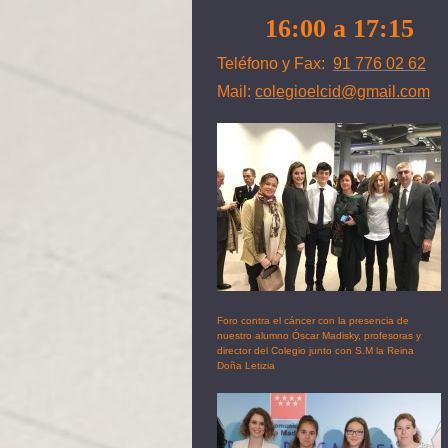
16:00 a 17:15
Teléfono y Fax:
91 776 02 62
Mail:
colegioelcid@gmail.com
Foro contra el cáncer con la presencia de
nuestro alumno Óscar Madisky, profesoras y
director del Colegio junto con S.M la Reina
Doña Letizia