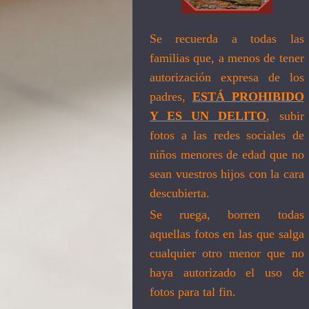
Se recuerda a todas las
familias que, a menos de tener
autorización expresa de los
padres,
ESTÁ PROHIBIDO
Y ES UN DELITO
, subir
fotos a las redes sociales de
niños menores de edad que no
sean vuestros hijos con la cara
descubierta.
Se ruega, borren todas
aquellas fotos en las que salga
cualquier otro menor que no
haya autorizado el uso de
fotos para tal fin.